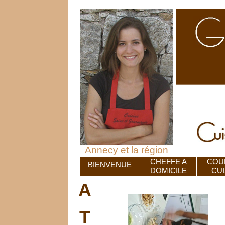
Annecy et la région
CHEFFE A
COU
BIENVENUE
DOMICILE
CUI
A
T