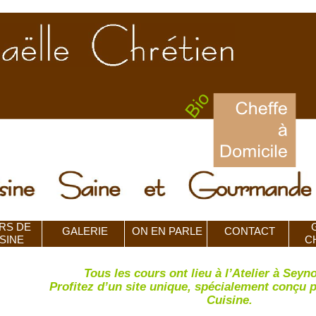
RS DE
GALERIE
ON EN PARLE
CONTACT
SINE
C
Tous les cours ont lieu à l’Atelier à Seyn
Profitez d’un site unique, spécialement conçu 
Cuisine.