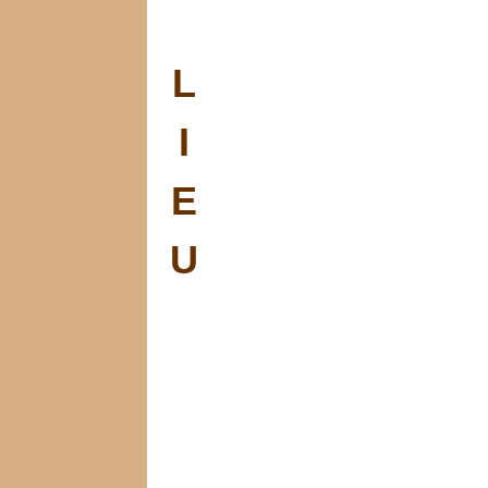
L
I
E
U