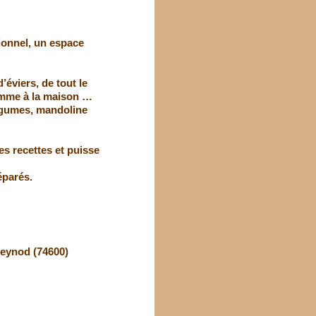
sionnel, un espace
éviers, de tout le
comme à la maison …
légumes, mandoline
es recettes et puisse
éparés.
 Seynod (74600)