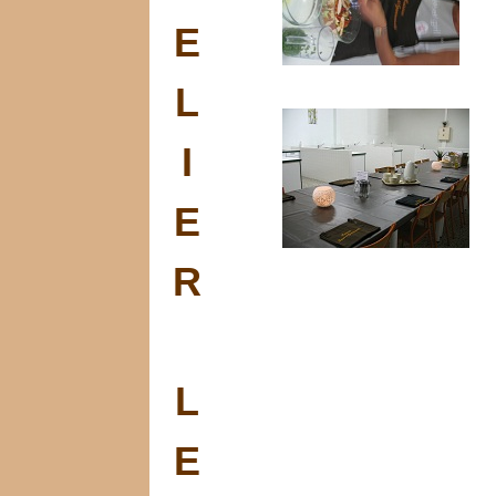
E
L
I
E
R
L
E