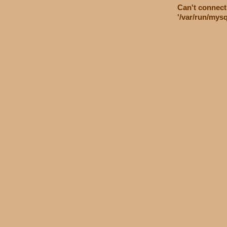
Can't connect
'/var/run/mys