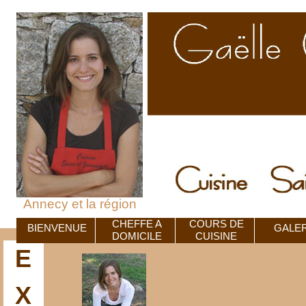
Annecy et la région
CHEFFE A
COURS DE
BIENVENUE
GALER
DOMICILE
CUISINE
E
X