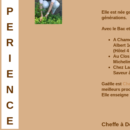
P
Elle est née g
générations.
E
Avec le Bac e
R
A Chamon
Albert 1
(Hôtel 4
I
Au Clos 
Michelin
Chez La
E
Saveur 
Gaëlle est
Che
N
meilleurs prod
Elle enseigne 
C
E
Cheffe à D